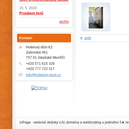
15. 5. 2020
Pronájem bytů
archiv
Kontakt
zpět
Hotelový dům K2
Zašovská 461
757 01 Valašské Meziříčí
+420 571 615 326
+420 777 722 117
info@hotelovy-dum.cz
inPage -
webové stránky
s AI,
doména
a
webhosting
u jediného 5★ re