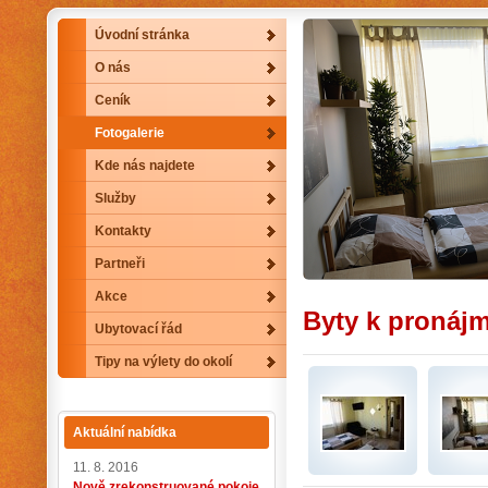
Úvodní stránka
O nás
Ceník
Fotogalerie
Kde nás najdete
Služby
Kontakty
Partneři
Akce
Byty k pronáj
Ubytovací řád
Tipy na výlety do okolí
Aktuální nabídka
11. 8. 2016
Nově zrekonstruované pokoje