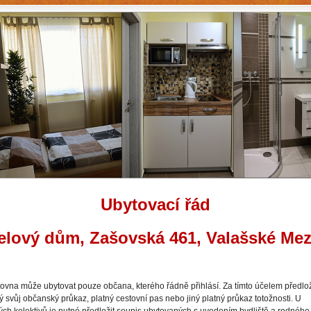
Ubytovací řád
elový dům, Zašovská 461, Valašské Mezi
vna může ubytovat pouze občana, kterého řádně přihlásí. Za tímto účelem předlo
 svůj občanský průkaz, platný cestovní pas nebo jiný platný průkaz totožnosti. U