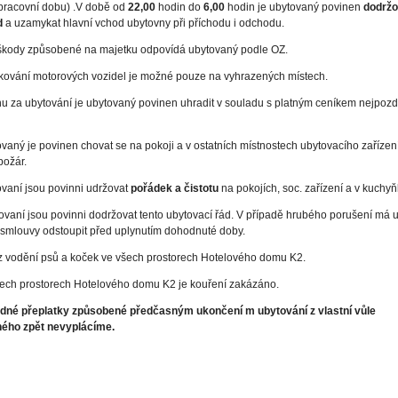
pracovní dobu) .V době od
22,00
hodin do
6,00
hodin je ubytovaný povinen
dodržo
d
a uzamykat hlavní vchod ubytovny při příchodu i odchodu.
kody způsobené na majetku odpovídá ubytovaný podle OZ.
ování motorových vozidel je možné pouze na vyhrazených místech.
 za ubytování je ubytovaný povinen uhradit v souladu s platným ceníkem nejpozdě
vaný je povinen chovat se na pokoji a v ostatních místnostech ubytovacího zařízení
požár.
vaní jsou povinni udržovat
pořádek a čistotu
na pokojích, soc. zařízení a v kuchy
vaní jsou povinni dodržovat tento ubytovací řád. V případě hrubého porušení má u
 smlouvy odstoupit před uplynutím dohodnuté doby.
z vodění psů a koček ve všech prostorech Hotelového domu K2.
šech prostorech Hotelového domu K2 je kouření zakázáno.
adné přeplatky způsobené předčasným ukončení m ubytování z vlastní vůle
ého zpět nevyplácíme.