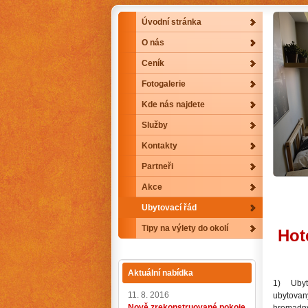
Úvodní stránka
O nás
Ceník
Fotogalerie
Kde nás najdete
Služby
Kontakty
Partneři
Akce
Ubytovací řád
Tipy na výlety do okolí
Hot
Aktuální nabídka
1) Ubyto
11. 8. 2016
ubytovaný
Nově zrekonstruované pokoje