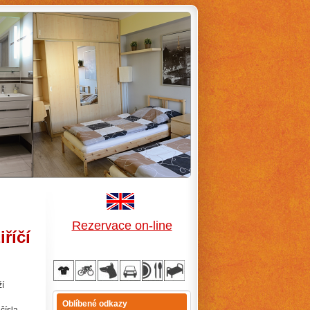
Rezervace on-line
říčí
ží
Oblíbené odkazy