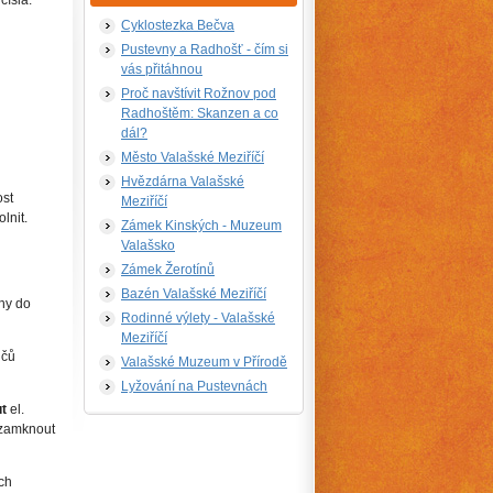
čísla.
Cyklostezka Bečva
Pustevny a Radhošť - čím si
vás přitáhnou
Proč navštívit Rožnov pod
Radhoštěm: Skanzen a co
dál?
Město Valašské Meziříčí
Hvězdárna Valašské
ost
Meziříčí
lnit.
Zámek Kinských - Muzeum
Valašsko
Zámek Žerotínů
Bazén Valašské Meziříčí
hy do
Rodinné výlety - Valašské
Meziříčí
ičů
Valašské Muzeum v Přírodě
Lyžování na Pustevnách
t
el.
zamknout
ch