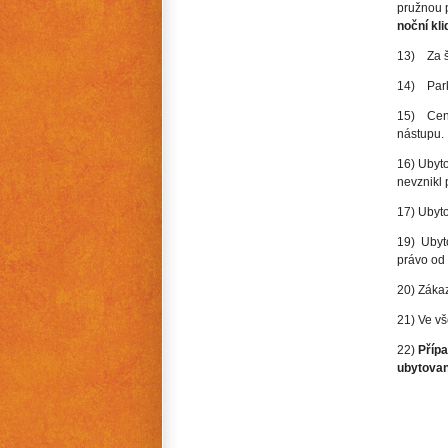
pružnou 
noční kli
13) Za š
14) Park
15) Cenu
nástupu.
16) Ubyto
nevznikl 
17) Ubyto
19) Ubyto
právo od
20) Záka
21) Ve v
22)
Příp
ubytovan