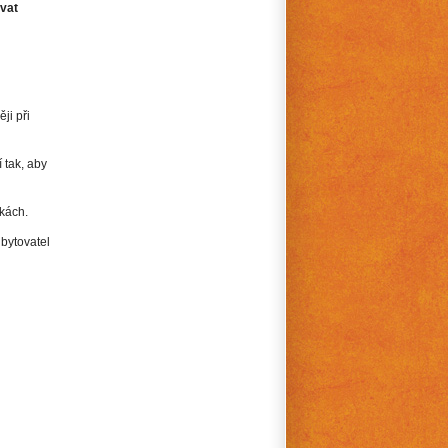
vat
ji při
 tak, aby
ňkách.
bytovatel