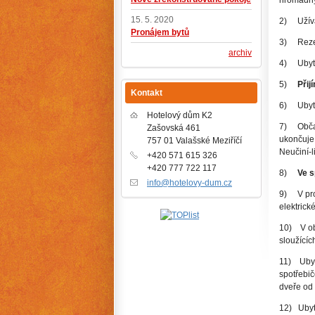
hromadnýc
15. 5. 2020
2) Užívá
Pronájem bytů
3) Rezer
archiv
4) Ubyto
5)
Přij
Kontakt
6) Ubyto
Hotelový dům K2
7) Občan
Zašovská 461
ukončuje
757 01 Valašské Meziříčí
Neučiní-l
+420 571 615 326
+420 777 722 117
8)
Ve s
info@hotelovy-dum.cz
9) V pro
elektrické
10) V ob
sloužícíc
11) Ubyt
spotřebi
dveře od
12) Ubyto